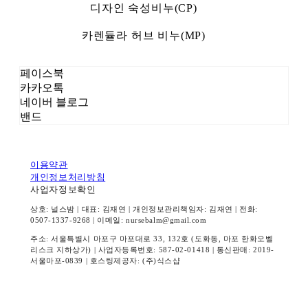
디자인 숙성비누(CP)
카렌듈라 허브 비누(MP)
페이스북
카카오톡
네이버 블로그
밴드
이용약관
개인정보처리방침
사업자정보확인
상호: 널스밤 | 대표: 김재연 | 개인정보관리책임자: 김재연 | 전화:
0507-1337-9268 | 이메일: nursebalm@gmail.com
주소: 서울특별시 마포구 마포대로 33, 132호 (도화동, 마포 한화오벨
리스크 지하상가) | 사업자등록번호:
587-02-01418
| 통신판매:
2019-
서울마포-0839
| 호스팅제공자: (주)식스샵